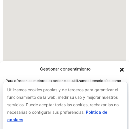
Gestionar consentimiento
Para ofrecer las mejores experiencias, utilizamos tecnologías como
las cookies para almacenar y/o acceder a la información del
Utilizamos cookies propias y de terceros para garantizar el
dispositivo. El consentimiento de estas tecnologías nos permitirá
procesar datos como el comportamiento de navegación o las
funcionamiento de la web, medir su uso y mejorar nuestros
identificaciones únicas en este sitio. No consentir o retirar el
servicios. Puede aceptar todas las cookies, rechazar las no
consentimiento, puede afectar negativamente a ciertas
características y funciones.
necesarias o configurar sus preferencias.
Política de
cookies
Aceptar