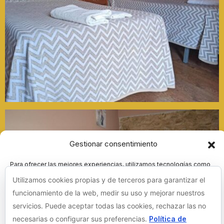
Gestionar consentimiento
Para ofrecer las mejores experiencias, utilizamos tecnologías como
las cookies para almacenar y/o acceder a la información del
Utilizamos cookies propias y de terceros para garantizar el
dispositivo. El consentimiento de estas tecnologías nos permitirá
procesar datos como el comportamiento de navegación o las
funcionamiento de la web, medir su uso y mejorar nuestros
identificaciones únicas en este sitio. No consentir o retirar el
servicios. Puede aceptar todas las cookies, rechazar las no
consentimiento, puede afectar negativamente a ciertas
características y funciones.
necesarias o configurar sus preferencias.
Política de